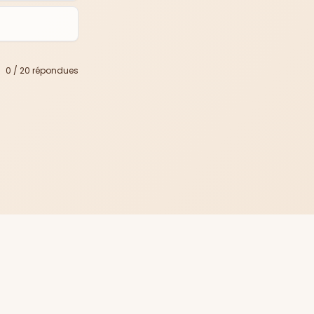
0
/
20
répondues
ookies
·
Discord