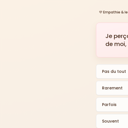
💜
Empathie & l
Je perç
de moi,
Pas du tout
Rarement
Parfois
Souvent