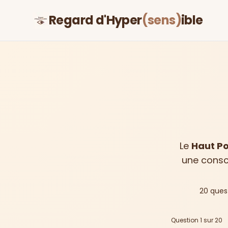
Regard d'Hyper
(sens)
ible
Le
Haut Po
une consci
20 quest
Question
1
sur
20