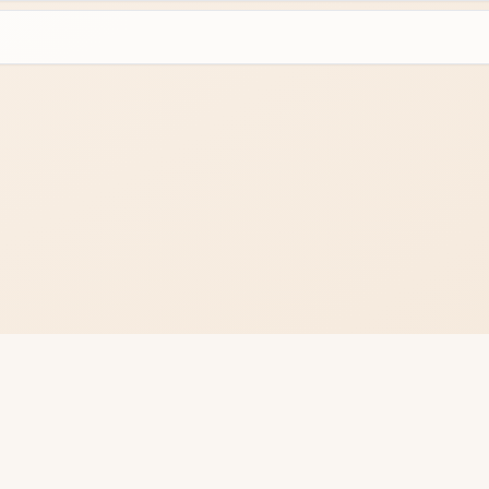
©
2026
Regard d’Hyper(sens)ible — Tous droits réservés
·
Mentions légales
·
Politique de confidentialité
·
Gérer mes c