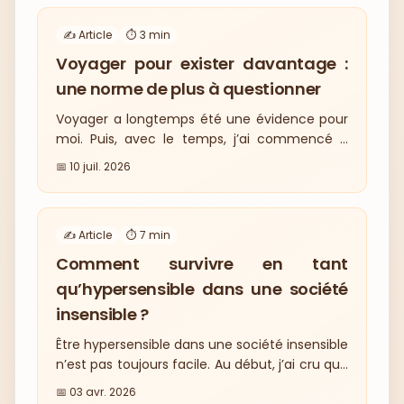
✍️ Article
⏱️
3
min
Voyager pour exister davantage :
une norme de plus à questionner
Voyager a longtemps été une évidence pour
moi. Puis, avec le temps, j’ai commencé à
questionner cette habitude. Dans cet article,
📅
10 juil. 2026
je reviens sur mon rapport au voyage, sur
cette norme sociétale qui nous pousse à
toujours aller ailleurs, toujours plus loin.
✍️ Article
⏱️
7
min
J’explore aussi ce que cette injonction peut
provoquer quand on est hypersensible :
Comment survivre en tant
fatigue, surcharge, et parfois une perte de
qu’hypersensible dans une société
sens.
insensible ?
Être hypersensible dans une société insensible
n’est pas toujours facile. Au début, j’ai cru que
ma sensibilité était un défaut, un
📅
03 avr. 2026