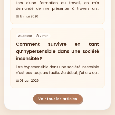
Lors d’une formation au travail, on m’a
demandé de me présenter à travers une
image. Sans l’avoir prévu, cette carte a mis
📅
17 mai 2026
en lumière mon hypersensibilité et mon
décalage avec la société. Dans cet article, je
raconte comment cette image m’a aidée à
✍️ Article
⏱️
7
min
mettre des mots sur ce que je ressens face
aux normes et aux attentes des autres.
Comment survivre en tant
qu’hypersensible dans une société
insensible ?
Être hypersensible dans une société insensible
n’est pas toujours facile. Au début, j’ai cru que
ma sensibilité était un défaut, un
📅
03 avr. 2026
inconvénient, avant de comprendre qu’elle
faisait partie intégrante de moi. Dans cet
article, je partage mon cheminement :
Voir tous les articles
apprendre à l’accepter, comprendre ce qui
m’épuise, poser des limites sans culpabiliser
et transformer cette sensibilité en force.