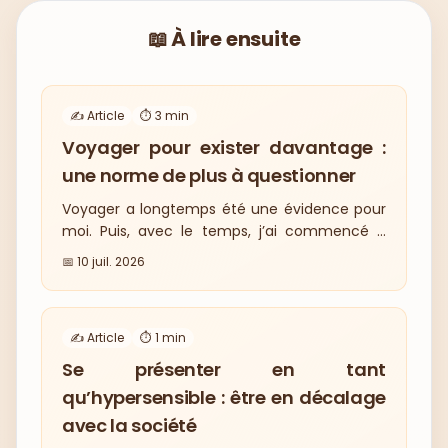
📖 À lire ensuite
✍️ Article
⏱️
3
min
Voyager pour exister davantage :
une norme de plus à questionner
Voyager a longtemps été une évidence pour
moi. Puis, avec le temps, j’ai commencé à
questionner cette habitude. Dans cet article,
📅
10 juil. 2026
je reviens sur mon rapport au voyage, sur
cette norme sociétale qui nous pousse à
toujours aller ailleurs, toujours plus loin.
✍️ Article
⏱️
1
min
J’explore aussi ce que cette injonction peut
provoquer quand on est hypersensible :
Se présenter en tant
fatigue, surcharge, et parfois une perte de
qu’hypersensible : être en décalage
sens.
avec la société